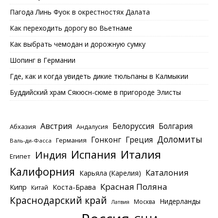
Пагода Линь Фуок в окрестностях Далата
Как переходить дорогу во Вьетнаме
Как выбрать чемодан и дорожную сумку
Шопинг в Германии
Где, как и когда увидеть дикие тюльпаны в Калмыкии
Буддийский храм Сякюсн-сюме в пригороде Элисты
Австрия
Белоруссия
Болгария
Абхазия
Андалусия
Доломиты
Гонконг
Греция
Германия
Валь-ди-Фасса
Италия
Испания
Индия
Египет
Калифорния
Каталония
Карьяла (Карелия)
Красная Поляна
Кипр
Коста-Брава
Китай
Краснодарский край
Нидерланды
Москва
Латвия