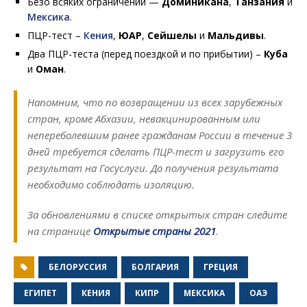
Безо всяких ограничений —
Доминикана
,
Танзания
и
Мексика
.
ПЦР-тест –
Кения
,
ЮАР
,
Сейшелы
и
Мальдивы
.
Два ПЦР-теста (перед поездкой и по прибытии) –
Куба
и
Оман
.
Напомним, что по возвращении из всех зарубежных
стран, кроме Абхазии, невакцинированным или
непереболевшим ранее гражданам России в течение 3
дней требуется сделать ПЦР-тест и загрузить его
результат на Госуслуги. До получения результата
необходимо соблюдать изоляцию.
За обновлениями в списке открытых стран следите
на странице
Открытые страны 2021
.
БЕЛОРУССИЯ
БОЛГАРИЯ
ГРЕЦИЯ
ЕГИПЕТ
КЕНИЯ
КИПР
МЕКСИКА
ОАЭ