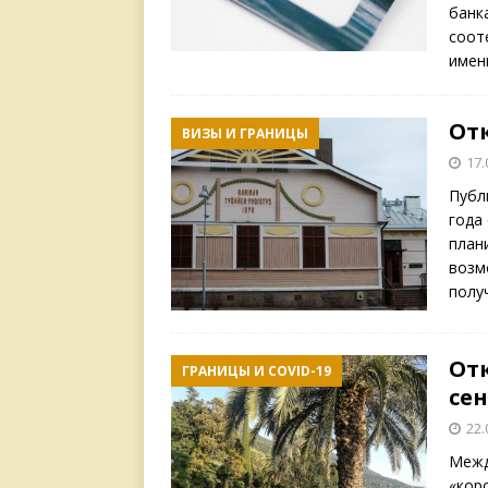
банк
соот
имен
От
ВИЗЫ И ГРАНИЦЫ
17.
Публ
года
план
возм
полу
От
ГРАНИЦЫ И COVID-19
сен
22.
Межд
«кор