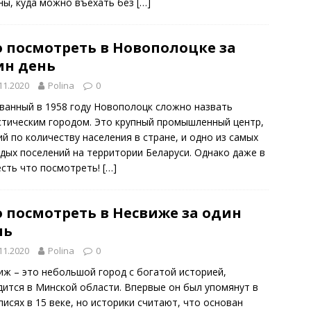
ны, куда можно въехать без
[…]
о посмотреть в Новополоцке за
ин день
11.2020
Polina
0
ванный в 1958 году Новополоцк сложно назвать
стическим городом. Это крупный промышленный центр,
ий по количеству населения в стране, и одно из самых
дых поселений на территории Беларуси. Однако даже в
есть что посмотреть!
[…]
 посмотреть в Несвиже за один
нь
11.2020
Polina
0
иж – это небольшой город с богатой историей,
дится в Минской области. Впервые он был упомянут в
писях в 15 веке, но историки считают, что основан