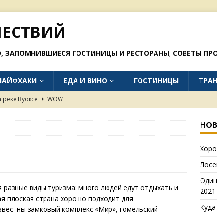
ШЕСТВИЙ
О, ЗАПОМНИВШИЕСЯ ГОСТИНИЦЫ И РЕСТОРАНЫ, СОВЕТЫ ПРО
ЛАЙФХАКИ
ЕДА И ВИНО
ГОСТИНИЦЫ
ТРА
а реке Вуоксе
WOW
тепях Калмыкии (фото 2021 года)
WOW
НОВ
но поехать без загранпаспорта в 2026 году
БЛОГ
Хоро
 окрестностях Далата
WOW
Лосе
в Рязани (осень 2025)
ЕДА И ВИНО
Один
я разные виды туризма: много людей едут отдыхать и
2021
ая плоская страна хорошо подходит для
Куда
звестны замковый комплекс «Мир», гомельский