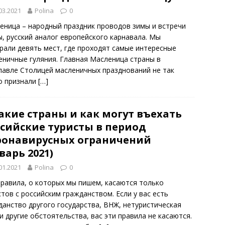
03.2021
Polina
0
еница – народный праздник проводов зимы и встречи
ы, русский аналог европейского карнавала. Мы
рали девять мест, где проходят самые интересные
еничные гуляния. Главная Масленица страны в
лавле Столицей масленичных празднований не так
о признали
[…]
акие страны и как могут въехать
ссийские туристы в период
ронавирусных ограничений
варь 2021)
01.2021
Polina
0
правила, о которых мы пишем, касаются только
стов с российским гражданством. Если у вас есть
данство другого государства, ВНЖ, нетуристическая
 и другие обстоятельства, вас эти правила не касаются.