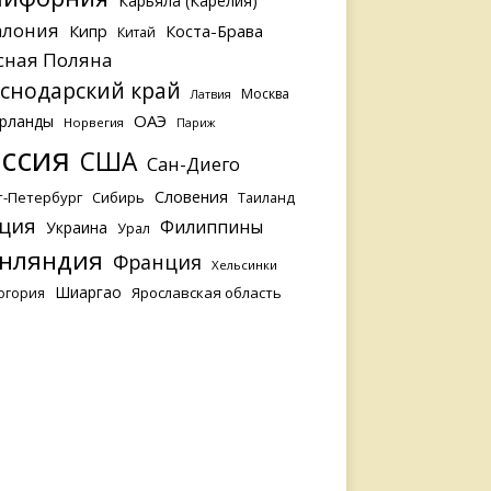
Карьяла (Карелия)
алония
Кипр
Коста-Брава
Китай
сная Поляна
снодарский край
Москва
Латвия
ОАЭ
рланды
Норвегия
Париж
ссия
США
Сан-Диего
Словения
т-Петербург
Сибирь
Таиланд
ция
Филиппины
Украина
Урал
нляндия
Франция
Хельсинки
Шиаргао
Ярославская область
огория