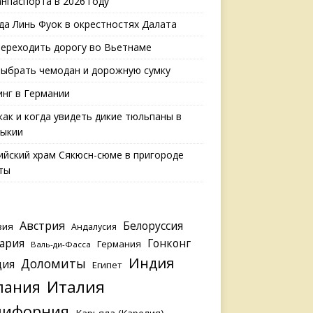
анпаспорта в 2026 году
да Линь Фуок в окрестностях Далата
переходить дорогу во Вьетнаме
выбрать чемодан и дорожную сумку
нг в Германии
 как и когда увидеть дикие тюльпаны в
ыкии
ийский храм Сякюсн-сюме в пригороде
ты
Австрия
Белоруссия
зия
Андалусия
ария
Гонконг
Германия
Валь-ди-Фасса
Индия
Доломиты
ция
Египет
Италия
пания
лифорния