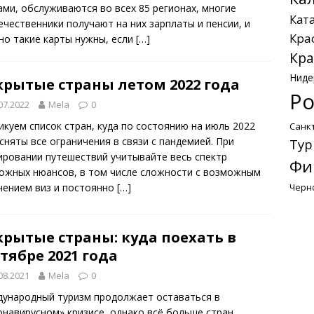
ами, обслуживаются во всех 85 регионах, многие
Кат
ечественники получают на них зарплаты и пенсии, и
Кра
но такие карты нужны, если
[…]
Кра
Ниде
крытые страны летом 2022 года
Ро
07.2022
Mela
0
икуем список стран, куда по состоянию на июль 2022
Санк
 сняты все ограничения в связи с пандемией. При
Тур
ировании путешествий учитывайте весь спектр
Фи
ожных нюансов, в том числе сложности с возможным
чением виз и постоянно
[…]
Черн
крытые страны: куда поехать в
тябре 2021 года
08.2021
Mela
0
ународный туризм продолжает оставаться в
онавирусном» кризисе, однако всё больше стран