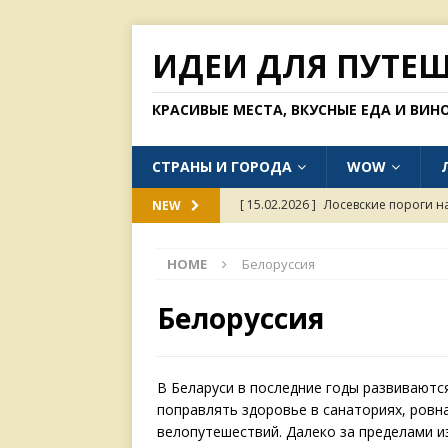
ИДЕИ ДЛЯ ПУТЕ
КРАСИВЫЕ МЕСТА, ВКУСНЫЕ ЕДА И ВИН
СТРАНЫ И ГОРОДА
WOW
[ 15.02.2026 ]
Лосевские пороги н
NEW
[ 31.01.2026 ]
Одинокий тополь в с
HOME
Белоруссия
[ 26.01.2026 ]
Куда россиянам мож
[ 11.01.2026 ]
Пагода Линь Фуок в
Белоруссия
[ 15.02.2026 ]
Хорошие рестораны 
В Беларуси в последние годы развиваютс
поправлять здоровье в санаториях, ровн
велопутешествий. Далеко за пределами и