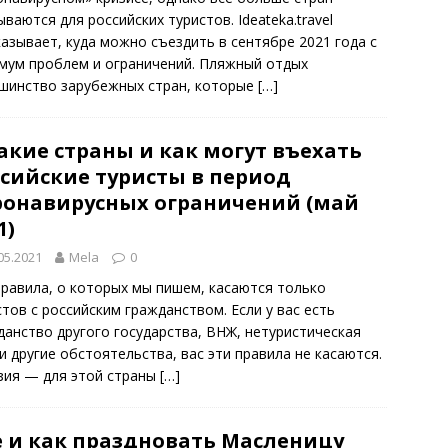
ваются для российских туристов. Ideateka.travel
казывает, куда можно съездить в сентябре 2021 года с
мум проблем и ограничений. Пляжный отдых
шинство зарубежных стран, которые
[…]
акие страны и как могут въехать
ссийские туристы в период
ронавирусных ограничений (май
1)
05.2021
Mela
0
правила, о которых мы пишем, касаются только
стов с российским гражданством. Если у вас есть
данство другого государства, ВНЖ, нетуристическая
 и другие обстоятельства, вас эти правила не касаются.
зия — для этой страны
[…]
е и как праздновать Масленицу