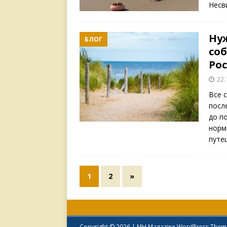
Несв
Нуж
БЛОГ
со
Ро
22.
Все 
посл
до п
норм
путе
1
2
»
Copyright © 2026 | MH Magazine WordPress The