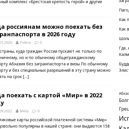
загр
ый комплекс «Брестская крепость герой» и другие
Паго
Как 
да россиянам можно поехать без
Как 
ранпаспорта в 2026 году
Шопи
01.2026
Polina
0
Где,
 страны, куда граждан России пускают не только по
Калм
аничному, но и по обычному общегражданскому
орту Абхазия без загранпаспорта и визы По обычному
Будд
орту и без специальных разрешений в эту страну можно
Элис
ать на срок
[…]
Абха
а поехать с картой «Мир» в 2022
Болг
ду
Гре
09.2022
Mela
0
Ис
тиковые карты российской платежной системы «Мир»
довольно популярны в нашей стране: они выдаются 158
Ка