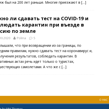
иж был на 200 лет раньше. Многие приезжают в
[…]
но ли сдавать тест на COVID-19 и
блюдать карантин при въезде в
ссию по земле
10.2020
Polina
5
слышали, что при возвращении из-за границы, по
едним правилам, нужно сдавать тест на коронавирус и,
олучения результатов, соблюдать карантин. В
ативных актах речь идет только о туристах,
шествующих самолетами. А что же с
[…]
О НАС
me by
MH Themes