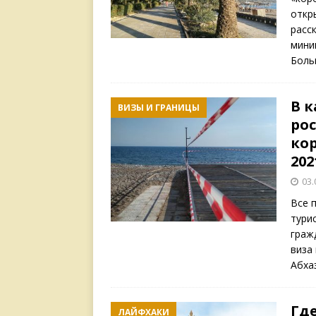
откры
расс
мини
Боль
В к
ВИЗЫ И ГРАНИЦЫ
ро
ко
202
03.
Все 
тури
граж
виза
Абха
Гд
ЛАЙФХАКИ