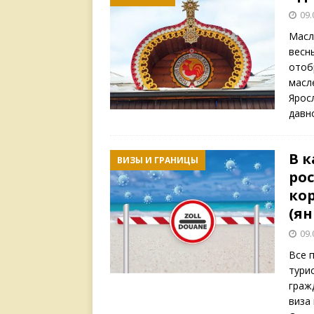
09.
Масл
весн
отоб
масл
Ярос
давн
В к
ВИЗЫ И ГРАНИЦЫ
ро
ко
(ян
09.
Все 
тури
граж
виза