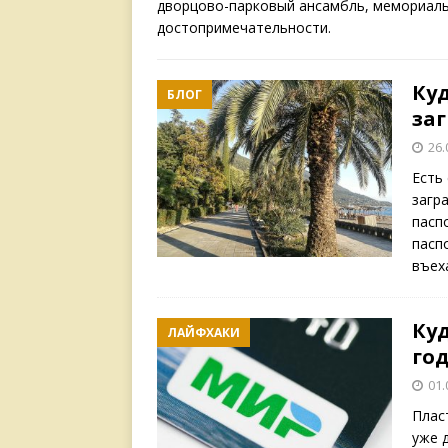
дворцово-парковый ансамбль, мемориальн
достопримечательности.
Ку
БЛОГ
заг
26.
Есть
загр
пасп
пасп
въех
Куд
ЛАЙФХАКИ
го
01.
Плас
уже 