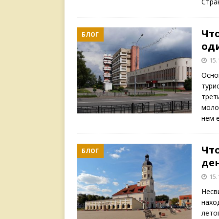
Стра
Чт
БЛОГ
од
15.
Осно
тури
трет
моло
нем 
Что
БЛОГ
де
15.
Несв
нахо
лето