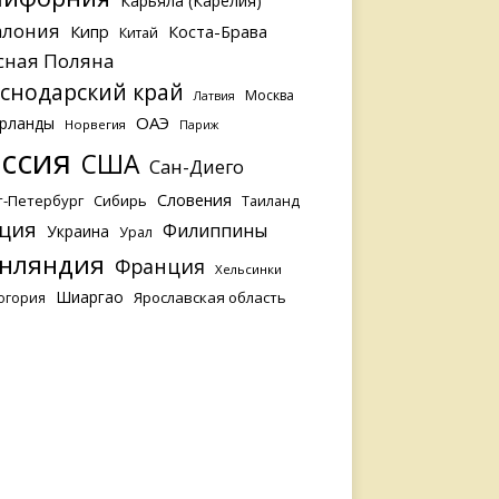
Карьяла (Карелия)
алония
Кипр
Коста-Брава
Китай
сная Поляна
снодарский край
Москва
Латвия
ОАЭ
рланды
Норвегия
Париж
ссия
США
Сан-Диего
Словения
т-Петербург
Сибирь
Таиланд
ция
Филиппины
Украина
Урал
нляндия
Франция
Хельсинки
Шиаргао
Ярославская область
огория