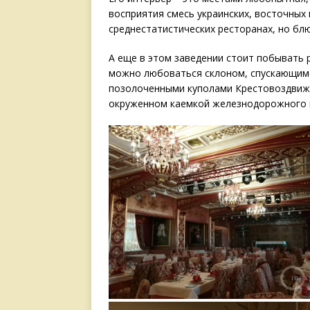
восприятия смесь украинских, восточных
среднестатистических ресторанах, но бл
А еще в этом заведении стоит побывать р
можно любоваться склоном, спускающимся
позолоченными куполами Крестовоздвиже
окруженном каемкой железнодорожного 