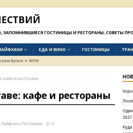
ШЕСТВИЙ
О, ЗАПОМНИВШИЕСЯ ГОСТИНИЦЫ И РЕСТОРАНЫ, СОВЕТЫ ПРО
ЛАЙФХАКИ
ЕДА И ВИНО
ГОСТИНИЦЫ
ТРА
а реке Вуоксе
WOW
тепях Калмыкии (фото 2021 года)
WOW
но поехать без загранпаспорта в 2026 году
БЛОГ
НОВ
е: кафе и рестораны
 окрестностях Далата
WOW
Хоро
таве: кафе и рестораны
в Рязани (осень 2025)
ЕДА И ВИНО
Лосе
Один
2021
,
Лайфхаки
,
Рестораны
0
Куда