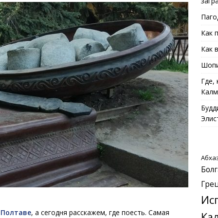
загр
Паго
Как 
Как 
Шопи
Где,
Калм
Будд
Элис
Абха
Болг
Гре
Ис
 Полтаве
, а сегодня расскажем, где поесть. Самая
Ка