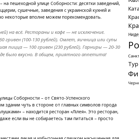
– на пешеходной улице Соборности: десятки заведений,
Кат
ццерии, сушечные, заведения с украинской кухней и
Кра
, но некоторые вполне можем порекомендовать.
Кра
ей) на всё. Рестораны и кафе — не исключение.
Ниде
 гривен (100-130 рублей). Омлет, яичница или супы
Ро
ьшая пицца — 100 гривен (230 рублей). Гарниры — 20-30
езде было вкусно. В общем, приятного аппетита!
Санк
Тур
Фи
Черн
 улицы Соборности – от Свято-Успенского
ом здании чуть в стороне от главных символов города
алушками» – находится ресторан «Лілея». Это ресторан,
даже если вы не собираетесь там питаться – просто
, местами дикая и избыточная слишком насыщенная для