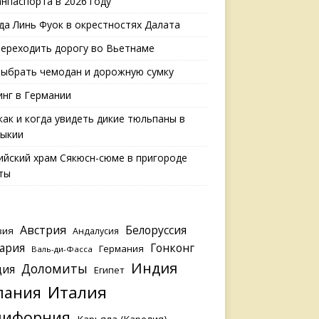
анпаспорта в 2026 году
да Линь Фуок в окрестностях Далата
переходить дорогу во Вьетнаме
выбрать чемодан и дорожную сумку
нг в Германии
 как и когда увидеть дикие тюльпаны в
ыкии
ийский храм Сякюсн-сюме в пригороде
ты
Австрия
Белоруссия
зия
Андалусия
ария
Гонконг
Германия
Валь-ди-Фасса
Индия
Доломиты
ция
Египет
Италия
пания
лифорния