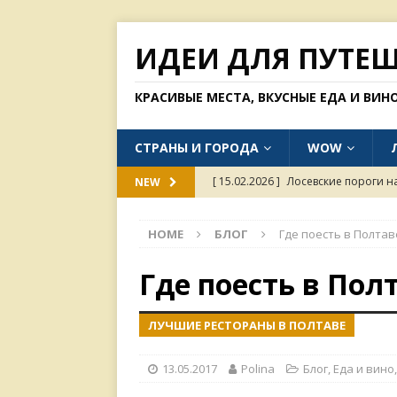
ИДЕИ ДЛЯ ПУТЕ
КРАСИВЫЕ МЕСТА, ВКУСНЫЕ ЕДА И ВИН
СТРАНЫ И ГОРОДА
WOW
[ 15.02.2026 ]
Лосевские пороги н
NEW
[ 31.01.2026 ]
Одинокий тополь в с
[ 26.01.2026 ]
Куда россиянам мож
HOME
БЛОГ
Где поесть в Полтав
[ 11.01.2026 ]
Пагода Линь Фуок в
Где поесть в Пол
[ 15.02.2026 ]
Хорошие рестораны 
ЛУЧШИЕ РЕСТОРАНЫ В ПОЛТАВЕ
13.05.2017
Polina
Блог
,
Еда и вино