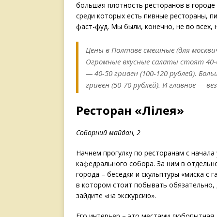
большая плотность ресторанов в городе 
среди которых есть пивные рестораны, пи
фаст-фуд. Мы были, конечно, не во всех
Цены в Полтаве смешные (для москвич
Огромные вкусные салаты стоят 40-60
— 40-50 гривен (100-120 рублей). Бол
гривен (50-70 рублей). И главное — в
Ресторан «Лілея»
Соборний майдан, 2
Начнем прогулку по ресторанам с начала
кафедрального собора. За ним в отдельн
города – беседки и скульптуры «миска с г
в котором стоит побывать обязательно, 
зайдите «на экскурсию».
Его интерьер – это местами любопытная