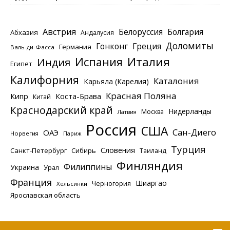
Австрия
Белоруссия
Болгария
Абхазия
Андалусия
Доломиты
Гонконг
Греция
Германия
Валь-ди-Фасса
Италия
Испания
Индия
Египет
Калифорния
Каталония
Карьяла (Карелия)
Красная Поляна
Кипр
Коста-Брава
Китай
Краснодарский край
Нидерланды
Москва
Латвия
Россия
США
Сан-Диего
ОАЭ
Норвегия
Париж
Турция
Словения
Санкт-Петербург
Сибирь
Таиланд
Финляндия
Филиппины
Украина
Урал
Франция
Шиаргао
Черногория
Хельсинки
Ярославская область