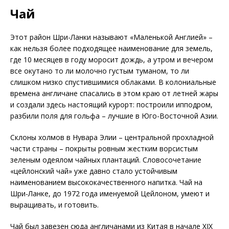
Чай
Этот район Шри-Ланки называют «Маленькой Англией» –
как нельзя более подходящее наименование для земель,
где 10 месяцев в году моросит дождь, а утром и вечером
все окутано то ли молочно густым туманом, то ли
слишком низко спустившимися облаками. В колониальные
времена англичане спасались в этом краю от летней жары
и создали здесь настоящий курорт: построили ипподром,
разбили поля для гольфа – лучшие в Юго-Восточной Азии.
Склоны холмов в Нувара Элии – центральной прохладной
части страны – покрыты ровным жестким ворсистым
зеленым одеялом чайных плантаций. Словосочетание
«цейлонский чай» уже давно стало устойчивым
наименованием высококачественного напитка. Чай на
Шри-Ланке, до 1972 года именуемой Цейлоном, умеют и
выращивать, и готовить.
Чай был завезен сюда англичанами из Китая в начале XIX