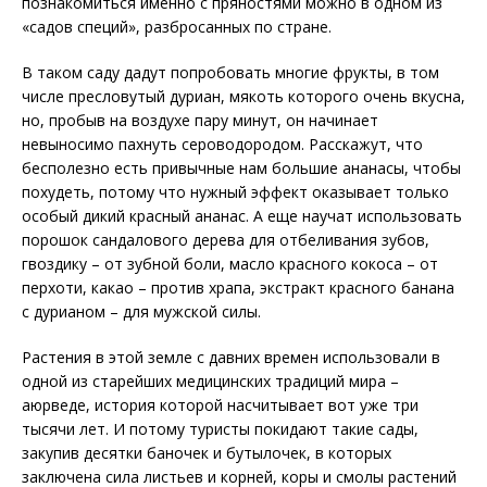
познакомиться именно с пряностями можно в одном из
«садов специй», разбросанных по стране.
В таком саду дадут попробовать многие фрукты, в том
числе пресловутый дуриан, мякоть которого очень вкусна,
но, пробыв на воздухе пару минут, он начинает
невыносимо пахнуть сероводородом. Расскажут, что
бесполезно есть привычные нам большие ананасы, чтобы
похудеть, потому что нужный эффект оказывает только
особый дикий красный ананас. А еще научат использовать
порошок сандалового дерева для отбеливания зубов,
гвоздику – от зубной боли, масло красного кокоса – от
перхоти, какао – против храпа, экстракт красного банана
с дурианом – для мужской силы.
Растения в этой земле с давних времен использовали в
одной из старейших медицинских традиций мира –
аюрведе, история которой насчитывает вот уже три
тысячи лет. И потому туристы покидают такие сады,
закупив десятки баночек и бутылочек, в которых
заключена сила листьев и корней, коры и смолы растений