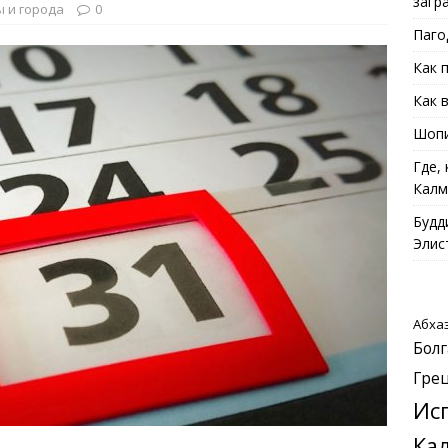
загр
 и города
0
Паго
Как 
Как 
Шопи
Где,
Калм
Будд
Элис
Абха
Болг
Гре
Ис
Ка