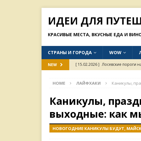
ИДЕИ ДЛЯ ПУТЕ
КРАСИВЫЕ МЕСТА, ВКУСНЫЕ ЕДА И ВИН
СТРАНЫ И ГОРОДА
WOW
[ 15.02.2026 ]
Лосевские пороги н
NEW
[ 31.01.2026 ]
Одинокий тополь в с
HOME
ЛАЙФХАКИ
Каникулы, пра
[ 26.01.2026 ]
Куда россиянам мож
[ 11.01.2026 ]
Пагода Линь Фуок в
Каникулы, празд
[ 15.02.2026 ]
Хорошие рестораны 
выходные: как м
НОВОГОДНИЕ КАНИКУЛЫ БУДУТ, МАЙСКИ