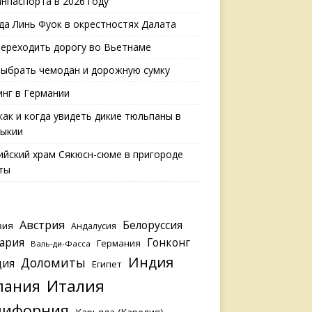
анпаспорта в 2026 году
да Линь Фуок в окрестностях Далата
переходить дорогу во Вьетнаме
выбрать чемодан и дорожную сумку
нг в Германии
 как и когда увидеть дикие тюльпаны в
ыкии
ийский храм Сякюсн-сюме в пригороде
ты
Австрия
Белоруссия
зия
Андалусия
ария
Гонконг
Германия
Валь-ди-Фасса
Индия
Доломиты
ция
Египет
Италия
пания
лифорния