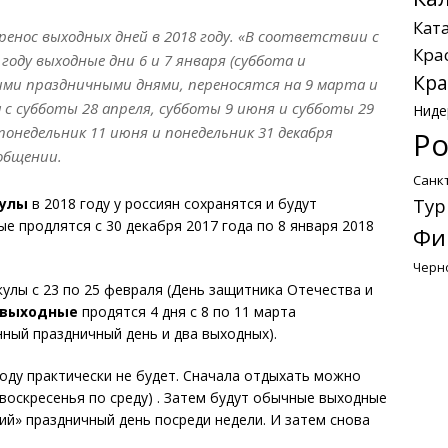
Кат
нос выходных дней в 2018 году. «
В соответствии с
Кра
оду выходные дни 6 и 7 января (суббота и
Кра
чими праздничными днями, переносятся на 9 марта и
 с субботы 28 апреля, субботы 9 июня и субботы 29
Ниде
 понедельник 11 июня и понедельник 31 декабря
Ро
общении.
Санк
Тур
кулы
в 2018 году у россиян сохранятся и будут
е продлятся с 30 декабря 2017 года по 8 января 2018
Фи
Черн
улы с 23 по 25 февраля (День защитника Отечества и
 выходные
продятся 4 дня с 8 по 11 марта
ный праздничный день и два выходных).
году практически не будет. Сначала отдыхать можно
с воскресенья по среду) . Затем будут обычные выходные
ий» праздничный день посреди недели. И затем снова