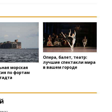
Опера, балет, театр:
лучшие спектакли мира
в вашем городе
ьная морская
сия по фортам
тадта
ий
ован.