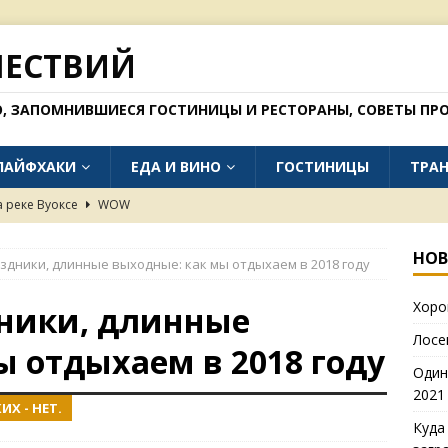
ШЕСТВИЙ
О, ЗАПОМНИВШИЕСЯ ГОСТИНИЦЫ И РЕСТОРАНЫ, СОВЕТЫ ПРО
ЛАЙФХАКИ
ЕДА И ВИНО
ГОСТИНИЦЫ
ТРА
а реке Вуоксе
WOW
тепях Калмыкии (фото 2021 года)
WOW
НОВ
здники, длинные выходные: как мы отдыхаем в 2018 году
но поехать без загранпаспорта в 2026 году
БЛОГ
Хоро
 окрестностях Далата
WOW
ники, длинные
Лосе
в Рязани (осень 2025)
ЕДА И ВИНО
ы отдыхаем в 2018 году
Один
2021
Х - НЕТ.
Куда