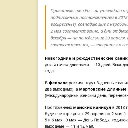
Правительство России утвердило пере
подписанным постановлением в 2018 г
воскресенье), совпадающие с нерабо
2 мая соответственно, а дни отдыха
декабря — на понедельник 30 апреля,
соответственно»,
— говорится в со
Новогодние и рождественские кани
достаточно длинными — 10 дней. Выходны
года.
В
феврале
россиян ждут 3-дневные каник
два выходных), а
мартовские длинные
(Международный женский день, перенесён
Протяженных
майских каникул
в 2018 
будет четыре дня: с 29 апреля по 2 мая (
5 и 6 мая. 9 мая — День Победы, «одинок
выходные — 11 и 12 мая.