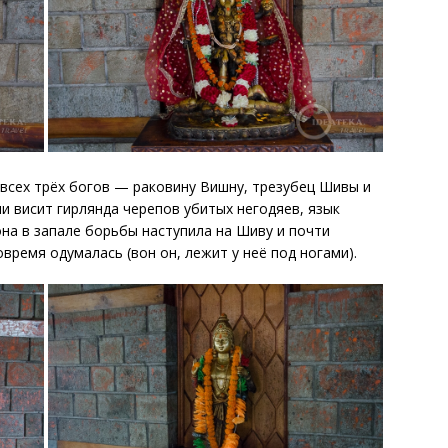
всех трёх богов — раковину Вишну, трезубец Шивы и
ли висит гирлянда черепов убитых негодяев, язык
она в запале борьбы наступила на Шиву и почти
время одумалась (вон он, лежит у неё под ногами).