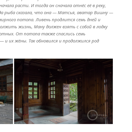
 начала расти. И тогда он сначала отнёс её в реку,
Тогда рыба сказала, что она — Матсья, аватар Вишну —
ирного потопа. Ливень продлится семь дней и
олжить жизнь, Ману должен взять с собой в лодку
вотных. От потопа также спаслись семь
 и их жёны. Так обновился и продолжился род