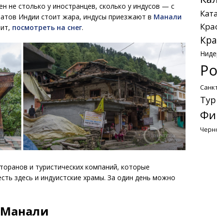
н не столько у иностранцев, сколько у индусов — с
Кат
татов Индии стоит жара, индусы приезжают в
Манали
Кра
тит,
посмотреть на снег
.
Кра
Ниде
Ро
Санк
Тур
Фи
Черн
сторанов и туристических компаний, которые
есть здесь и индуистские храмы. За один день можно
 Манали