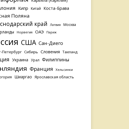
Карьяла (Карелия)
алония
Кипр
Коста-Брава
Китай
сная Поляна
снодарский край
Москва
Латвия
ОАЭ
рланды
Норвегия
Париж
ссия
США
Сан-Диего
Словения
т-Петербург
Сибирь
Таиланд
ция
Филиппины
Украина
Урал
нляндия
Франция
Хельсинки
Шиаргао
Ярославская область
огория