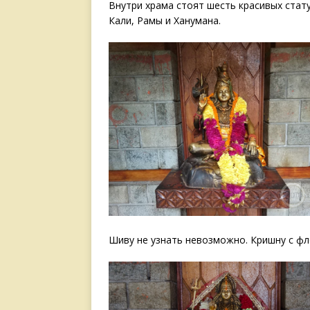
Внутри храма стоят шесть красивых стату
Кали, Рамы и Ханумана.
Шиву не узнать невозможно. Кришну с ф