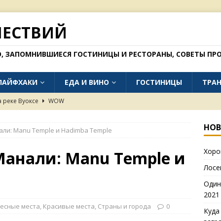
ШЕСТВИЙ
О, ЗАПОМНИВШИЕСЯ ГОСТИНИЦЫ И РЕСТОРАНЫ, СОВЕТЫ ПРО
ЛАЙФХАКИ
ЕДА И ВИНО
ГОСТИНИЦЫ
ТРА
а реке Вуоксе
WOW
тепях Калмыкии (фото 2021 года)
WOW
НОВ
ли: Manu Temple и Hadimba Temple
но поехать без загранпаспорта в 2026 году
БЛОГ
Хоро
 окрестностях Далата
WOW
анали: Manu Temple и
Лосе
в Рязани (осень 2025)
ЕДА И ВИНО
Один
2021
есные места
,
Красивые места
,
Страны и города
0
Куда