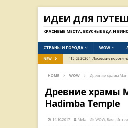
ИДЕИ ДЛЯ ПУТЕ
КРАСИВЫЕ МЕСТА, ВКУСНЫЕ ЕДА И ВИН
СТРАНЫ И ГОРОДА
WOW
[ 15.02.2026 ]
Лосевские пороги н
NEW
[ 31.01.2026 ]
Одинокий тополь в с
HOME
WOW
Древние храмы Мана
[ 26.01.2026 ]
Куда россиянам мож
[ 11.01.2026 ]
Пагода Линь Фуок в
Древние храмы М
[ 15.02.2026 ]
Хорошие рестораны 
Hadimba Temple
14.10.2017
Mela
WOW
,
Блог
,
Интер