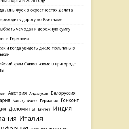
анпаспорта в 2026 году
да Линь Фуок в окрестностях Далата
переходить дорогу во Вьетнаме
выбрать чемодан и дорожную сумку
нг в Германии
 как и когда увидеть дикие тюльпаны в
ыкии
ийский храм Сякюсн-сюме в пригороде
ты
Австрия
Белоруссия
зия
Андалусия
ария
Гонконг
Германия
Валь-ди-Фасса
Индия
Доломиты
ция
Египет
Италия
пания
лифорния