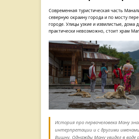
Современная туристическая часть Манали
северную окраину города и по мосту пере
городе. Улицы узкие и извилистые, дома 
практически невозможно, стоит храм Man
История про первочеловека Ману знак
интерпретации и с другими именами
Вишну. Однажды Ману увидел в воде 