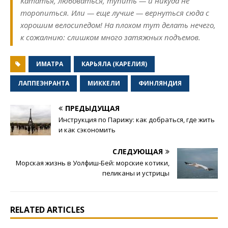
Кататья, любоваться, тупить — и никуда не
торопиться. Или — еще лучше — вернуться сюда с
хорошим велосипедом! На плохом тут делать нечего,
к сожалнию: слишком много затяжных подъемов.
ИМАТРА
КАРЬЯЛА (КАРЕЛИЯ)
ЛАППЕЭНРАНТА
МИККЕЛИ
ФИНЛЯНДИЯ
ПРЕДЫДУЩАЯ
Инструкция по Парижу: как добраться, где жить
и как сэкономить
СЛЕДУЮЩАЯ
Морская жизнь в Уолфиш-Бей: морские котики,
пеликаны и устрицы
RELATED ARTICLES