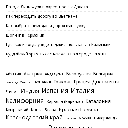
Пагода Линь Фуок в окрестностях Далата
Как переходить дорогу во Вьетнаме
Как выбрать чемодан и дорожную сумку
Шопинг в Германии
Где, как и когда увидеть дикие тюльпаны в Калмыкии
Буддийский храм Сякюсн-сюме в пригороде Элисты
Австрия
Белоруссия
Болгария
Абхазия
Андалусия
Доломиты
Гонконг
Греция
Германия
Валь-ди-Фасса
Италия
Испания
Индия
Египет
Калифорния
Каталония
Карьяла (Карелия)
Красная Поляна
Кипр
Коста-Брава
Китай
Краснодарский край
Нидерланды
Москва
Латвия