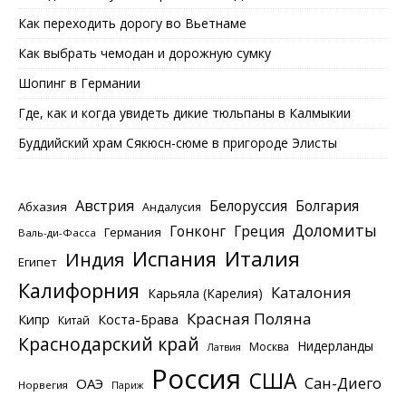
Как переходить дорогу во Вьетнаме
Как выбрать чемодан и дорожную сумку
Шопинг в Германии
Где, как и когда увидеть дикие тюльпаны в Калмыкии
Буддийский храм Сякюсн-сюме в пригороде Элисты
Австрия
Белоруссия
Болгария
Абхазия
Андалусия
Доломиты
Гонконг
Греция
Германия
Валь-ди-Фасса
Италия
Испания
Индия
Египет
Калифорния
Каталония
Карьяла (Карелия)
Красная Поляна
Кипр
Коста-Брава
Китай
Краснодарский край
Нидерланды
Москва
Латвия
Россия
США
Сан-Диего
ОАЭ
Норвегия
Париж