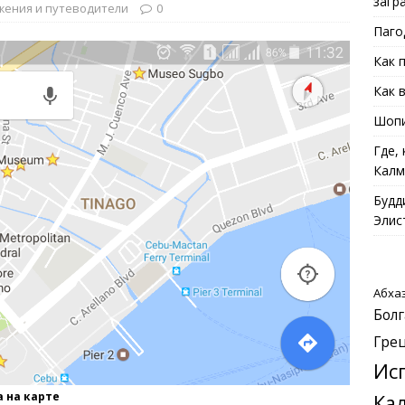
загр
жения и путеводители
0
Паго
Как 
Как 
Шопи
Где,
Калм
Будд
Элис
Абха
Болг
Гре
Ис
 на карте
Ка