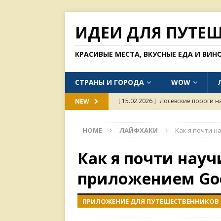
ИДЕИ ДЛЯ ПУТЕ
КРАСИВЫЕ МЕСТА, ВКУСНЫЕ ЕДА И ВИН
СТРАНЫ И ГОРОДА
WOW
[ 15.02.2026 ]
Лосевские пороги н
NEW
[ 31.01.2026 ]
Одинокий тополь в с
HOME
ЛАЙФХАКИ
Как я почти н
[ 26.01.2026 ]
Куда россиянам мож
[ 11.01.2026 ]
Пагода Линь Фуок в
Как я почти науч
[ 15.02.2026 ]
Хорошие рестораны 
приложением Goo
ПРИЛОЖЕНИЕ ДЛЯ ПУТЕШЕСТВЕННИКОВ