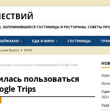
ШЕСТВИЙ
О, ЗАПОМНИВШИЕСЯ ГОСТИНИЦЫ И РЕСТОРАНЫ, СОВЕТЫ ПРО
ЛАЙФХАКИ
ЕДА И ВИНО
ГОСТИНИЦЫ
ТРА
а реке Вуоксе
WOW
тепях Калмыкии (фото 2021 года)
WOW
НОВ
аучилась пользоваться приложением Google Trips
но поехать без загранпаспорта в 2026 году
БЛОГ
Хоро
 окрестностях Далата
WOW
илась пользоваться
Лосе
в Рязани (осень 2025)
ЕДА И ВИНО
gle Trips
Один
2021
Куда