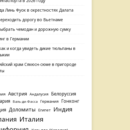
анпаспорта в 2026 году
да Линь Фуок в окрестностях Далата
переходить дорогу во Вьетнаме
выбрать чемодан и дорожную сумку
нг в Германии
 как и когда увидеть дикие тюльпаны в
ыкии
ийский храм Сякюсн-сюме в пригороде
ты
Австрия
Белоруссия
зия
Андалусия
ария
Гонконг
Германия
Валь-ди-Фасса
Индия
Доломиты
ция
Египет
Италия
пания
лифорния