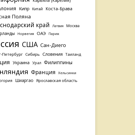
Карьяла (Карелия)
алония
Кипр
Коста-Брава
Китай
сная Поляна
снодарский край
Москва
Латвия
ОАЭ
рланды
Норвегия
Париж
ссия
США
Сан-Диего
Словения
т-Петербург
Сибирь
Таиланд
ция
Филиппины
Украина
Урал
нляндия
Франция
Хельсинки
Шиаргао
Ярославская область
огория