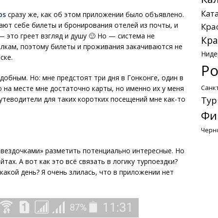
Кат
ps
сразу же, как об этом приложении было объявлено.
ают себе билеты и бронирования отелей из почты, и
Кра
 это греет взгляд и душу 🙂 Но — система не
Кра
сылкам, поэтому билеты и проживания закачиваются не
Ниде
ске.
Ро
обным. Но: мне предстоят три дня в Гонконге, один в
Санк
 на месте мне достаточно карты, но именно их у меня
Тур
путеводители для таких коротких посещений мне как-то
Фи
Черн
«звездочками» разметить потенциально интересные. Но
тах. А вот как это всё связать в логику турпоездки?
 какой день? Я очень злилась, что в приложении нет