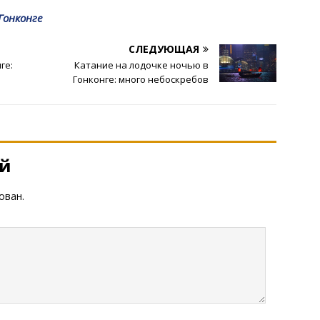
Гонконге
СЛЕДУЮЩАЯ
ге:
Катание на лодочке ночью в
Гонконге: много небоскребов
ий
ован.