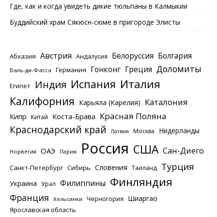
Где, как и когда увидеть дикие тюльпаны в Калмыкии
Буддийский храм Сякюсн-сюме в пригороде Элисты
Австрия
Белоруссия
Болгария
Абхазия
Андалусия
Доломиты
Гонконг
Греция
Германия
Валь-ди-Фасса
Италия
Испания
Индия
Египет
Калифорния
Каталония
Карьяла (Карелия)
Красная Поляна
Кипр
Коста-Брава
Китай
Краснодарский край
Нидерланды
Москва
Латвия
Россия
США
Сан-Диего
ОАЭ
Норвегия
Париж
Турция
Словения
Санкт-Петербург
Сибирь
Таиланд
Финляндия
Филиппины
Украина
Урал
Франция
Шиаргао
Черногория
Хельсинки
Ярославская область